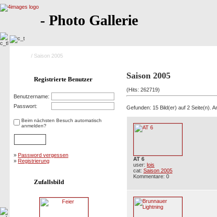
- Photo Gallerie
Home
/ Saison 2005
Saison 2005
Registrierte Benutzer
(Hits: 262719)
Benutzername:
Passwort:
Gefunden: 15 Bild(er) auf 2 Seite(n). An
Beim nächsten Besuch automatisch
anmelden?
»
Password vergessen
AT 6
»
Registrierung
user:
lois
cat:
Saison 2005
Kommentare: 0
Zufallsbild