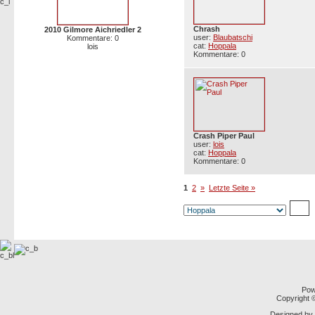
Chrash
2010 Gilmore Aichriedler 2
user:
Blaubatschi
Kommentare: 0
cat:
Hoppala
lois
Kommentare: 0
Crash Piper Paul
user:
lois
cat:
Hoppala
Kommentare: 0
1
2
»
Letzte Seite »
Pow
Copyright
Designed by