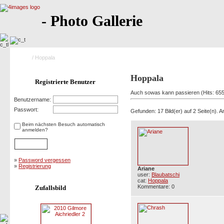
- Photo Gallerie
Home
/ Hoppala
Hoppala
Registrierte Benutzer
Auch sowas kann passieren (Hits: 65
Benutzername:
Passwort:
Gefunden: 17 Bild(er) auf 2 Seite(n). An
Beim nächsten Besuch automatisch
anmelden?
»
Password vergessen
»
Registrierung
Ariane
user:
Blaubatschi
cat:
Hoppala
Kommentare: 0
Zufallsbild