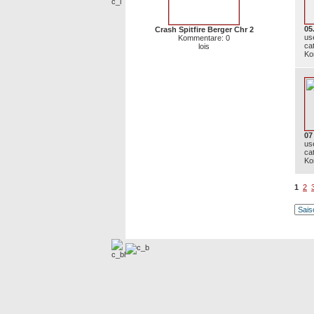
05
Crash Spitfire Berger Chr 2
us
Kommentare: 0
ca
lois
Ko
07
us
ca
Ko
1
2