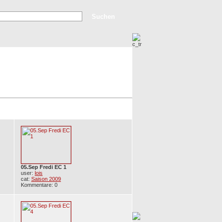
rweiterte Suche
Top Bilder
Neue Bilder
05.Sep Fredi EC 1
user:
lois
cat:
Saison 2009
Kommentare: 0