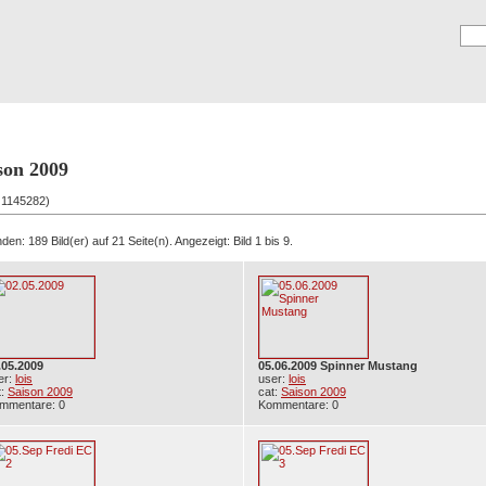
Registrierung
E
son 2009
: 1145282)
en: 189 Bild(er) auf 21 Seite(n). Angezeigt: Bild 1 bis 9.
.05.2009
05.06.2009 Spinner Mustang
er:
lois
user:
lois
t:
Saison 2009
cat:
Saison 2009
mmentare: 0
Kommentare: 0