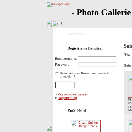
- Photo Gallerie
Home
/ Saison 2009
Sai
Registrierte Benutzer
(Hits
Benutzername:
Passwort:
Gefund
Beim nächsten Besuch automatisch
anmelden?
»
Password vergessen
»
Registrierung
02
us
ca
Ko
Zufallsbild