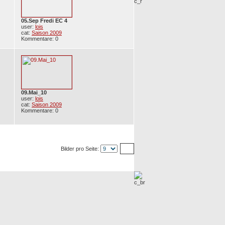
05.Sep Fredi EC 4
user:
lois
cat:
Saison 2009
Kommentare: 0
09.Mai_10
user:
lois
cat:
Saison 2009
Kommentare: 0
Bilder pro Seite: