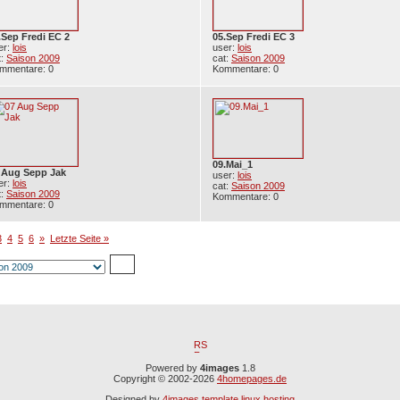
.Sep Fredi EC 2
05.Sep Fredi EC 3
er:
lois
user:
lois
t:
Saison 2009
cat:
Saison 2009
mmentare: 0
Kommentare: 0
09.Mai_1
 Aug Sepp Jak
user:
lois
er:
lois
cat:
Saison 2009
t:
Saison 2009
Kommentare: 0
mmentare: 0
3
4
5
6
»
Letzte Seite »
Powered by
4images
1.8
Copyright © 2002-2026
4homepages.de
Designed by
4images template
linux hosting