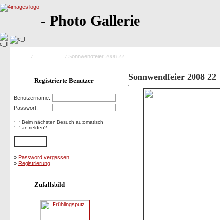
- Photo Gallerie
Home
/
Saison 2008
/ Sonnwendfeier 2008 22
Sonnwendfeier 2008 22
Registrierte Benutzer
Benutzername:
Passwort:
Beim nächsten Besuch automatisch
anmelden?
»
Password vergessen
»
Registrierung
Zufallsbild