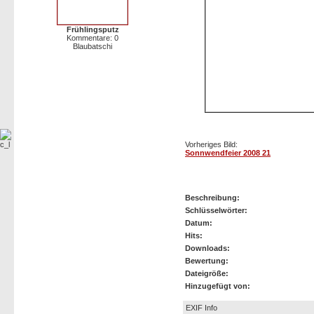
Frühlingsputz
Kommentare: 0
Blaubatschi
Vorheriges Bild:
Sonnwendfeier 2008 21
Sonnwendfeier 2008 22
Beschreibung:
Schlüsselwörter:
Datum:
Hits:
Downloads:
Bewertung:
Dateigröße:
Hinzugefügt von:
EXIF Info