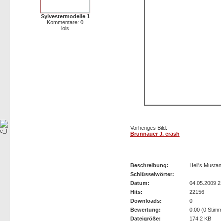
Sylvestermodelle 1
Kommentare: 0
lois
Vorheriges Bild:
Brunnauer J. crash
Crash Heli Rückenflug
Beschreibung:
Heli's Mustan
Schlüsselwörter:
Datum:
04.05.2009 2
Hits:
22156
Downloads:
0
Bewertung:
0.00 (0 Stim
Dateigröße:
174.2 KB