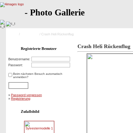
- Photo Gallerie
Home
/
Saison 2001
/ Crash Heli Rückenflug
Crash Heli Rückenflug
Registrierte Benutzer
Benutzername:
Passwort:
Beim nächsten Besuch automatisch
anmelden?
»
Password vergessen
»
Registrierung
Zufallsbild