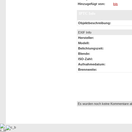
Hinzugefügt von:
lois
IPTC Info
Objektbeschreibung:
EXIF Info
Hersteller:
Modell:
Belichtungszeit:
Blende:
ISO-Zahl:
Aufnahmedatum:
Brennweite:
Autor:
Es wurden noch keine Kommentare a