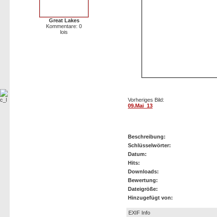
Great Lakes
Kommentare: 0
lois
Vorheriges Bild:
09.Mai_13
09.Mai_14
Beschreibung:
Schlüsselwörter:
Datum:
Hits:
Downloads:
Bewertung:
Dateigröße:
Hinzugefügt von:
EXIF Info