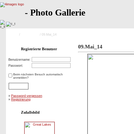
- Photo Gallerie
Home
/
Saison 2009
/ 09.Mai_14
09.Mai_14
Registrierte Benutzer
Benutzername:
Passwort:
Beim nächsten Besuch automatisch
anmelden?
»
Password vergessen
»
Registrierung
Zufallsbild