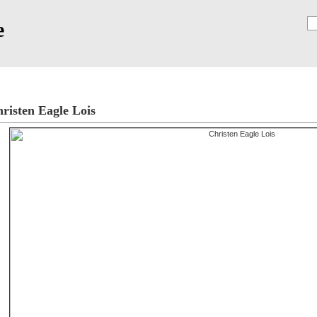
e
Registrierung
risten Eagle Lois