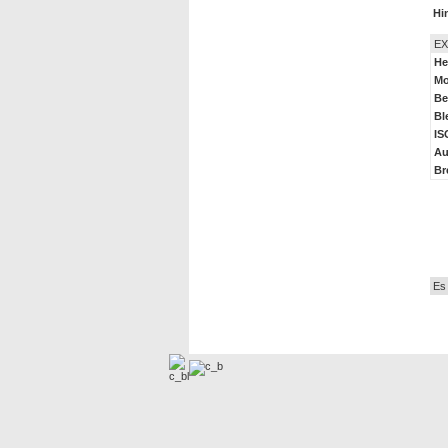
Hi
EX
He
Mo
Be
Bl
IS
Au
Br
Au
Es