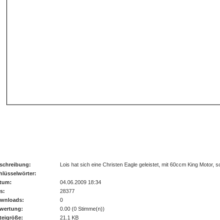
risten Eagle Lois
schreibung:
Lois hat sich eine Christen Eagle geleistet, mit 60ccm King Motor, 
hlüsselwörter:
tum:
04.06.2009 18:34
s:
28377
wnloads:
0
wertung:
0.00 (0 Stimme(n))
teigröße:
21.1 KB