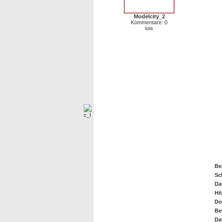
Modelcity_2
Kommentare: 0
lois
Ch
Be
Sc
Da
Hit
Do
Be
Da