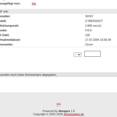
nzugefügt von:
lois
IF Info
rsteller:
SONY
dell:
CYBERSHOT
lichtungszeit:
1/485 sec(s)
ende:
F/6.8
O-Zahl:
100
fnahmedatum:
17.07.2004 15:56:39
ennweite:
21mm
tor:
Kommentar:
 wurden noch keine Kommentare abgegeben.
Powered by
4images
1.8
Copyright © 2002-2026
4homepages.de