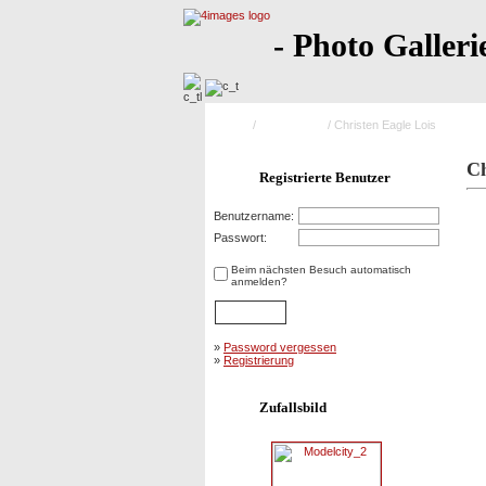
- Photo Galleri
Home
/
Saison 2004
/ Christen Eagle Lois
Ch
Registrierte Benutzer
Benutzername:
Passwort:
Beim nächsten Besuch automatisch
anmelden?
»
Password vergessen
»
Registrierung
Zufallsbild