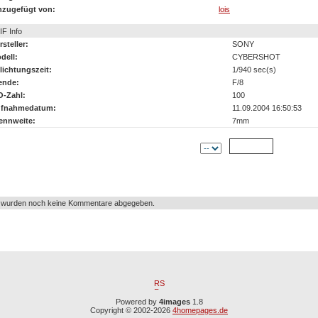
nzugefügt von:
lois
IF Info
rsteller:
SONY
dell:
CYBERSHOT
lichtungszeit:
1/940 sec(s)
ende:
F/8
O-Zahl:
100
fnahmedatum:
11.09.2004 16:50:53
ennweite:
7mm
tor:
Kommentar:
 wurden noch keine Kommentare abgegeben.
Powered by
4images
1.8
Copyright © 2002-2026
4homepages.de