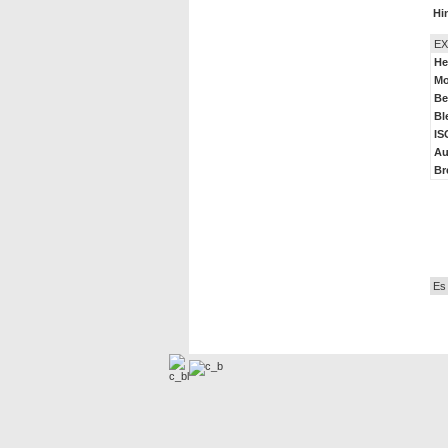
Hi
EX
He
Mo
Be
Bl
IS
Au
Br
Au
Es