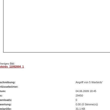
heriges Bild:
rbirds_11092004_1
arbirds_11092004_2
schreibung:
Angriff von 5 Warbirds'
hlüsselwörter:
tum:
04.06.2009 18:45
s:
29450
wnloads:
0
wertung:
0.00 (0 Stimme(n))
teigröße:
31.1 KB