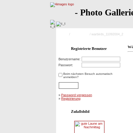
- Photo Galleri
Home
/
Saison 2004
/ warbirds_11092004_2
wa
Registrierte Benutzer
Benutzername:
Passwort:
Beim nächsten Besuch automatisch
anmelden?
»
Password vergessen
»
Registrierung
Zufallsbild