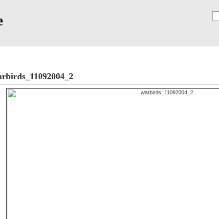
e
Registrierung
rbirds_11092004_2