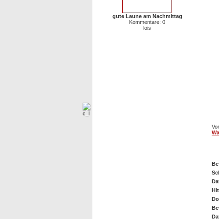
gute Laune am Nachmittag
Kommentare: 0
lois
Vor
Wa
w
Be
Sc
Da
Hit
Do
Be
Da