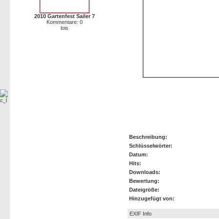
2010 Gartenfest Sailer 7
Kommentare: 0
lois
AT 6
Beschreibung:
Schlüsselwörter:
Datum:
Hits:
Downloads:
Bewertung:
Dateigröße:
Hinzugefügt von:
EXIF Info