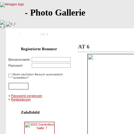
- Photo Gallerie
Home
/
Saison 2005
/ AT 6
AT 6
Registrierte Benutzer
Benutzername:
Passwort:
Beim nächsten Besuch automatisch
anmelden?
»
Password vergessen
»
Registrierung
Zufallsbild