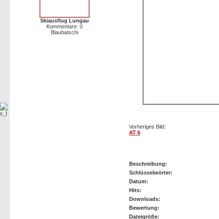
Skiausflug Lungau
Kommentare: 0
Blaubatschi
Vorheriges Bild:
AT 6
B4 Schlepp
Beschreibung:
Schlüsselwörter:
Datum:
Hits:
Downloads:
Bewertung:
Dateigröße: