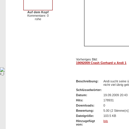
Auf dem Kopf
Kommentare: 0
rohe
Vorheriges Bild:
19092009 Crash Gerhard u Andi 1
19092009 Crash Gerhard u Andi
Beschreibung:
Andi sucht seine 
nicht viel übrig ge
Schlüsselwörter:
Datum:
19.09.2009 20:43
Hits:
178931
Downloads:
0
Bewertung:
5.00 (2 Stimme(n)
Dateigröße:
103.5 KB
Hinzugefügt
lois
von: