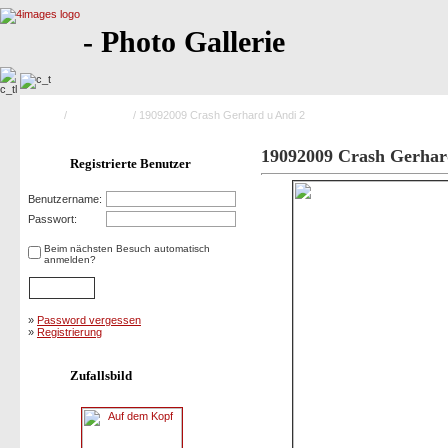
- Photo Gallerie
Home
/
Saison 2009
/ 19092009 Crash Gerhard u Andi 2
19092009 Crash Gerhar
Registrierte Benutzer
Benutzername:
Passwort:
Beim nächsten Besuch automatisch
anmelden?
»
Password vergessen
»
Registrierung
Zufallsbild