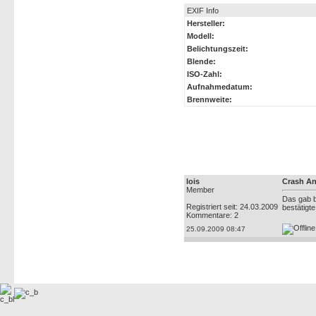
EXIF Info
Hersteller:
Modell:
Belichtungszeit:
Blende:
ISO-Zahl:
Aufnahmedatum:
Brennweite:
Autor:
Kommen
lois
Crash A
Member
Das gab b
Registriert seit: 24.03.2009
bestätigte
Kommentare: 2
25.09.2009 08:47