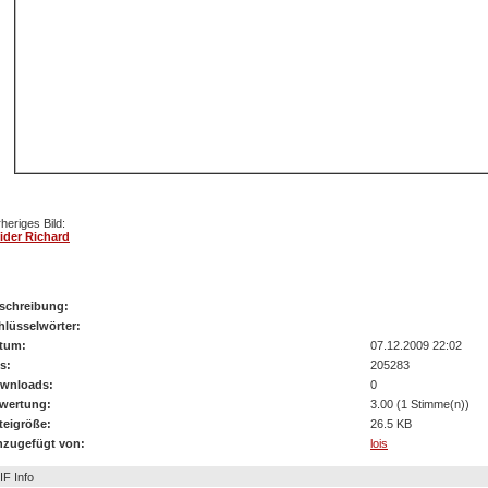
heriges Bild:
ider Richard
hornsteiner Franz 27112009
schreibung:
hlüsselwörter:
tum:
07.12.2009 22:02
s:
205283
wnloads:
0
wertung:
3.00 (1 Stimme(n))
teigröße:
26.5 KB
nzugefügt von:
lois
IF Info