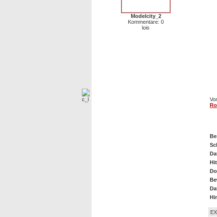
Modelcity_2
Kommentare: 0
lois
Vor
Ro
Sc
Be
Sc
Da
Hit
Do
Be
Da
Hi
EX