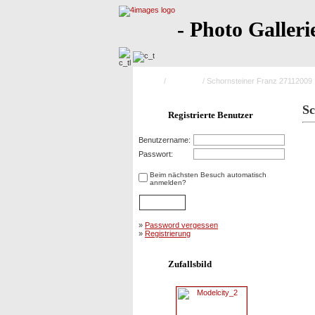
- Photo Galleri
Home
/
Mitglieder
/ Schornsteiner Franz 27112009
Sc
Registrierte Benutzer
Benutzername:
Passwort:
Beim nächsten Besuch automatisch
anmelden?
»
Password vergessen
»
Registrierung
Zufallsbild