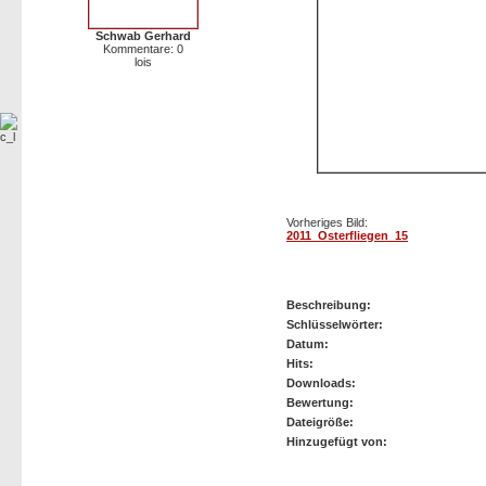
Schwab Gerhard
Kommentare: 0
lois
Vorheriges Bild:
2011_Osterfliegen_15
2011_Osterfliegen_16
Beschreibung:
Schlüsselwörter:
Datum:
Hits:
Downloads:
Bewertung:
Dateigröße:
Hinzugefügt von: