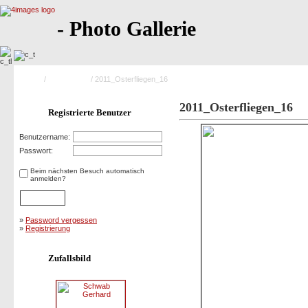
- Photo Gallerie
Home
/
Saison 2011
/ 2011_Osterfliegen_16
2011_Osterfliegen_16
Registrierte Benutzer
Benutzername:
Passwort:
Beim nächsten Besuch automatisch
anmelden?
»
Password vergessen
»
Registrierung
Zufallsbild