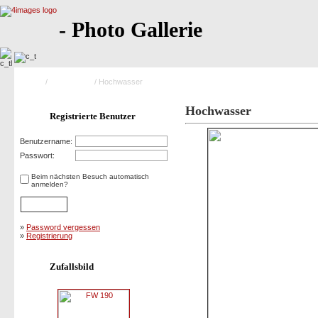
- Photo Gallerie
Home
/
Saison 2013
/ Hochwasser
Hochwasser
Registrierte Benutzer
Benutzername:
Passwort:
Beim nächsten Besuch automatisch
anmelden?
»
Password vergessen
»
Registrierung
Zufallsbild