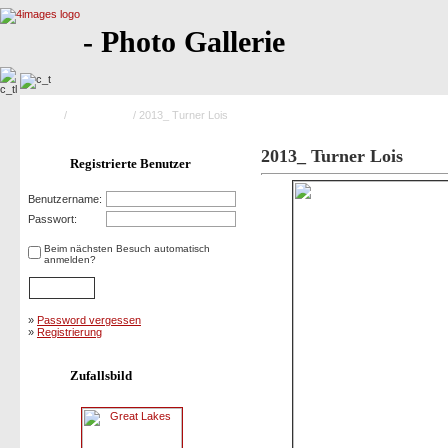
- Photo Gallerie
Home
/
Saison 2013
/ 2013_ Turner Lois
2013_ Turner Lois
Registrierte Benutzer
Benutzername:
Passwort:
Beim nächsten Besuch automatisch
anmelden?
»
Password vergessen
»
Registrierung
Zufallsbild