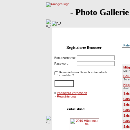
- Photo Gallerie
Registrierte Benutzer
Benutzername:
Kat
Passwort:
Mitg
Die 
Beim nächsten Besuch automatisch
anmelden?
Baus
So e
Hop
Auch
»
Password vergessen
Sais
»
Registrierung
Sais
Sais
Zufallsbild
Sais
Sais
Sais
Sais