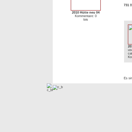
731
Bi
2010 Hütte neu 04
Neu
Kommentare: 0
lois
20
us
ca
Ko
Zur 
Es si