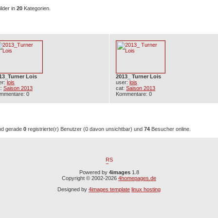
lder in
20
Kategorien.
e Bilder
13_Turner Lois
2013_ Turner Lois
er:
lois
user:
lois
t:
Saison 2013
cat:
Saison 2013
mmentare: 0
Kommentare: 0
Zeit aktive Benutzer: 74
nd gerade
0
registrierte(r) Benutzer (0 davon unsichtbar) und
74
Besucher online.
Powered by
4images
1.8
Copyright © 2002-2026
4homepages.de
Designed by
4images template
linux hosting