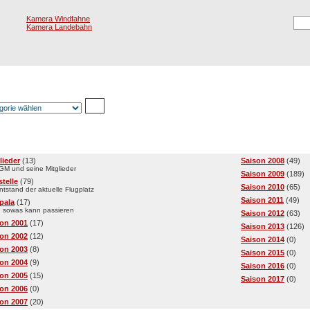
Kamera Windfahne
Kamera Landebahn
Registrierung
E
egorien
lieder
(13)
Saison 2008
(49)
IGM und seine Mitglieder
Saison 2009
(189)
telle
(79)
Saison 2010
(65)
ntstand der aktuelle Flugplatz
Saison 2011
(49)
pala
(17)
 sowas kann passieren
Saison 2012
(63)
on 2001
(17)
Saison 2013
(126)
on 2002
(12)
Saison 2014
(0)
on 2003
(8)
Saison 2015
(0)
on 2004
(9)
Saison 2016
(0)
on 2005
(15)
Saison 2017
(0)
on 2006
(0)
on 2007
(20)