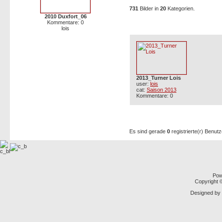
731
Bilder in
20
Kategorien.
2010 Duxfort_06
Kommentare: 0
Neue Bilder
lois
2013_Turner Lois
user:
lois
cat:
Saison 2013
Kommentare: 0
Zur Zeit aktive Benutzer: 68
Es sind gerade
0
registrierte(r) Benut
Pow
Copyright
Designed by