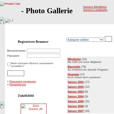
Kamera Windfahne
- Photo Gallerie
Kamera Landebahn
Registrierte Benutzer
Benutzername:
Kategorien
Passwort:
Mitglieder
(13)
Die IGM und seine Mitglieder
Beim nächsten Besuch automatisch
anmelden?
Baustelle
(79)
So entstand der aktuelle Flugplatz
Hoppala
(17)
Auch sowas kann passieren
»
Password vergessen
Saison 2001
(17)
»
Registrierung
Saison 2002
(12)
Saison 2003
(8)
Zufallsbild
Saison 2004
(9)
Saison 2005
(15)
Saison 2006
(0)
Saison 2007
(20)