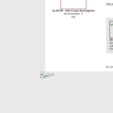
731
Bi
21.05.09 - Heli Crash Eurofighter
Neu
Kommentare: 0
lois
20
us
ca
Ko
Zur 
Es si