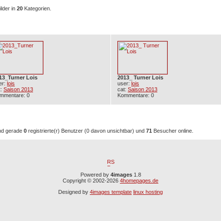
lder in
20
Kategorien.
e Bilder
13_Turner Lois
2013_ Turner Lois
er:
lois
user:
lois
t:
Saison 2013
cat:
Saison 2013
mmentare: 0
Kommentare: 0
Zeit aktive Benutzer: 71
nd gerade
0
registrierte(r) Benutzer (0 davon unsichtbar) und
71
Besucher online.
Powered by
4images
1.8
Copyright © 2002-2026
4homepages.de
Designed by
4images template
linux hosting