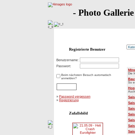
- Photo Gallerie
Registrierte Benutzer
Benutzername:
Kat
Passwort:
Mitg
Die 
Beim nächsten Besuch automatisch
anmelden?
Baus
So e
Hop
Auch
»
Password vergessen
Sais
»
Registrierung
Sais
Sais
Zufallsbild
Sais
Sais
Sais
Sais