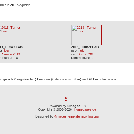
lder in
20
Kategorien.
e Bilder
13_Turner Lois
2013_ Turner Lois
er:
lois
user:
lois
t:
Saison 2013
cat:
Saison 2013
mmentare: 0
Kommentare: 0
Zeit aktive Benutzer: 76
nd gerade
0
registrierte(r) Benutzer (0 davon unsichtbar) und
76
Besucher online.
Powered by
4images
1.8
Copyright © 2002-2026
4homepages.de
Designed by
4images template
linux hosting