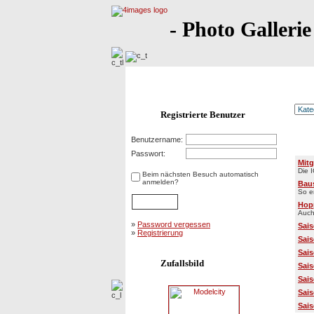
- Photo Gallerie
Registrierte Benutzer
Benutzername:
Kat
Passwort:
Mitg
Die 
Beim nächsten Besuch automatisch
anmelden?
Baus
So e
Hop
Auch
»
Password vergessen
Sais
»
Registrierung
Sais
Sais
Zufallsbild
Sais
Sais
Sais
Sais