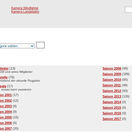
Kamera Windfahne
Kamera Landebahn
Registrierung
E
egorien
lieder
(13)
Saison 2008
(49)
IGM und seine Mitglieder
Saison 2009
(189)
telle
(79)
Saison 2010
(65)
ntstand der aktuelle Flugplatz
Saison 2011
(49)
pala
(17)
 sowas kann passieren
Saison 2012
(63)
on 2001
(17)
Saison 2013
(126)
on 2002
(12)
Saison 2014
(0)
on 2003
(8)
Saison 2015
(0)
on 2004
(9)
Saison 2016
(0)
on 2005
(15)
Saison 2017
(0)
on 2006
(0)
on 2007
(20)