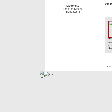
731
Bi
Modelcity
Kommentare: 0
Blaubatschi
Neu
20
us
ca
Ko
Zur 
Es si