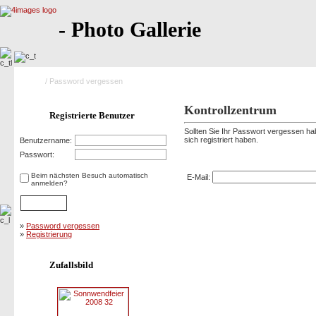
- Photo Gallerie
Home
/ Password vergessen
Kontrollzentrum
Registrierte Benutzer
Sollten Sie Ihr Passwort vergessen hab
sich registriert haben.
Benutzername:
Password vergessen
Passwort:
Beim nächsten Besuch automatisch
E-Mail:
anmelden?
»
Password vergessen
»
Registrierung
Zufallsbild