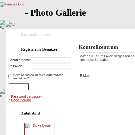
- Photo Gallerie
Home
/ Password vergessen
Kontrollzentrum
Registrierte Benutzer
Sollten Sie Ihr Passwort vergessen hab
sich registriert haben.
Benutzername:
Password vergessen
Passwort:
Beim nächsten Besuch automatisch
E-Mail:
anmelden?
»
Password vergessen
»
Registrierung
Zufallsbild