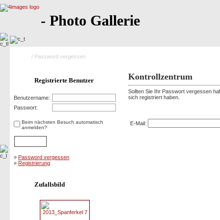
- Photo Gallerie
Home
/ Password vergessen
Kontrollzentrum
Registrierte Benutzer
Sollten Sie Ihr Passwort vergessen hab
sich registriert haben.
Benutzername:
Password vergessen
Passwort:
Beim nächsten Besuch automatisch
E-Mail:
anmelden?
»
Password vergessen
»
Registrierung
Zufallsbild