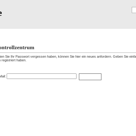
e
Registrierung
ntrollzentrum
lten Sie Ihr Passwort vergessen haben, können Sie hier ein neues anfordern. Geben Sie einfac
h registriert haben.
ssword vergessen
Mail: