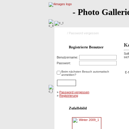
- Photo Galleri
Home
/ Password vergessen
Ko
Registrierte Benutzer
Sol
sic
Benutzername:
Pa
Passwort:
Beim nächsten Besuch automatisch
E-
anmelden?
»
Password vergessen
»
Registrierung
Zufallsbild