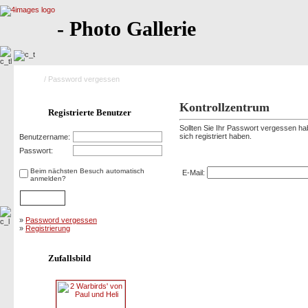
- Photo Gallerie
Home
/ Password vergessen
Kontrollzentrum
Registrierte Benutzer
Sollten Sie Ihr Passwort vergessen hab
sich registriert haben.
Benutzername:
Password vergessen
Passwort:
Beim nächsten Besuch automatisch
E-Mail:
anmelden?
»
Password vergessen
»
Registrierung
Zufallsbild