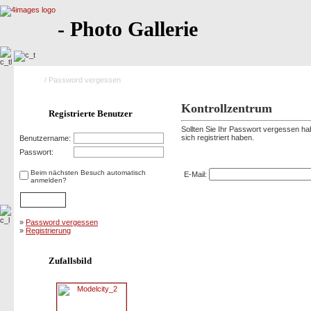
- Photo Gallerie
Home
/ Password vergessen
Kontrollzentrum
Registrierte Benutzer
Sollten Sie Ihr Passwort vergessen hab
sich registriert haben.
Benutzername:
Password vergessen
Passwort:
Beim nächsten Besuch automatisch
E-Mail:
anmelden?
»
Password vergessen
»
Registrierung
Zufallsbild