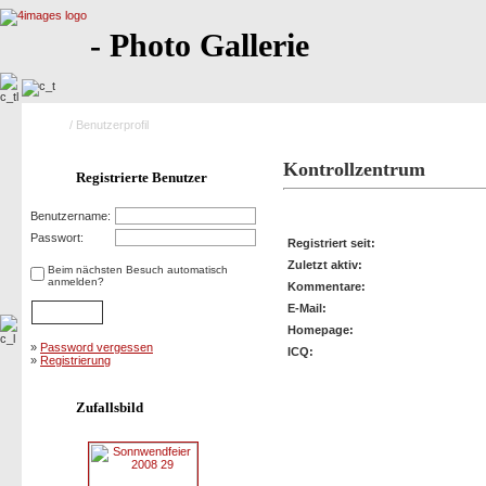
- Photo Gallerie
Home
/ Benutzerprofil
Kontrollzentrum
Registrierte Benutzer
Profil von: lois
Benutzername:
Passwort:
Registriert seit:
Zuletzt aktiv:
Beim nächsten Besuch automatisch
anmelden?
Kommentare:
E-Mail:
Homepage:
»
Password vergessen
ICQ:
»
Registrierung
Zufallsbild