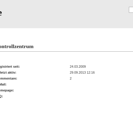
e
Registrierung
ntrollzentrum
ofil von: lois
gistriert seit:
24.03.2009
letzt aktiv:
29.09.2013 12:16
mmentare:
2
Mail:
mepage:
Q: