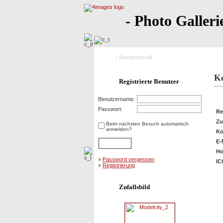
- Photo Galleri
Home
/ Benutzerprofil
Ko
Registrierte Benutzer
Pr
Benutzername:
Passwort:
Re
Zu
Beim nächsten Besuch automatisch
anmelden?
Ko
E-
Ho
»
Password vergessen
IC
»
Registrierung
Zufallsbild