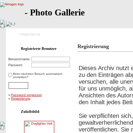
- Photo Gallerie
Home
/ Registrierung
Registrierung
Registrierte Benutzer
Nutzungsbedingungen:
Benutzername:
Passwort:
Dieses Archiv nutz
zu den Einträgen ab
Beim nächsten Besuch automatisch
anmelden?
versuchen, alle une
für uns unmöglich, a
Ansichten des Autor
»
Password vergessen
»
Registrierung
den Inhalt jedes Bei
Zufallsbild
Sie verpflichten sic
gewaltverherrlichen
veröffentlichen. Sie