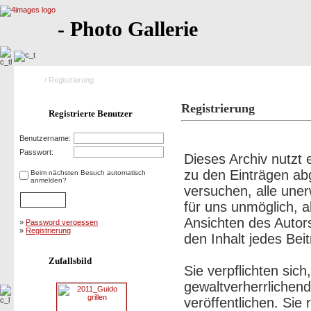
- Photo Gallerie
Home
/ Registrierung
Registrierung
Registrierte Benutzer
Nutzungsbedingungen:
Benutzername:
Passwort:
Dieses Archiv nutz
zu den Einträgen ab
Beim nächsten Besuch automatisch
anmelden?
versuchen, alle une
für uns unmöglich, a
Ansichten des Autor
»
Password vergessen
»
Registrierung
den Inhalt jedes Bei
Zufallsbild
Sie verpflichten sic
gewaltverherrlichen
veröffentlichen. Sie