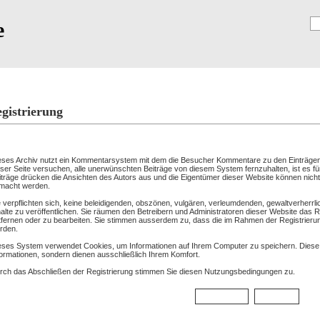
e
Registrierung
gistrierung
tzungsbedingungen:
eses Archiv nutzt ein Kommentarsystem mit dem die Besucher Kommentare zu den Einträgen
eser Seite versuchen, alle unerwünschten Beiträge von diesem System fernzuhalten, ist es für
iträge drücken die Ansichten des Autors aus und die Eigentümer dieser Website können nicht f
macht werden.
e verpflichten sich, keine beleidigenden, obszönen, vulgären, verleumdenden, gewaltverher
halte zu veröffentlichen. Sie räumen den Betreibern und Administratoren dieser Website das
tfernen oder zu bearbeiten. Sie stimmen ausserdem zu, dass die im Rahmen der Registrieru
rden.
eses System verwendet Cookies, um Informationen auf Ihrem Computer zu speichern. Diese 
formationen, sondern dienen ausschließlich Ihrem Komfort.
rch das Abschließen der Registrierung stimmen Sie diesen Nutzungsbedingungen zu.