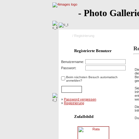
- Photo Galleri
Home
/ Registrierung
Re
Registrierte Benutzer
Nu
Benutzername:
Passwort:
Di
di
Be
Beim nächsten Besuch automatisch
anmelden?
ge
Si
In
en
»
Password vergessen
we
»
Registrierung
Di
In
Zufallsbild
Du