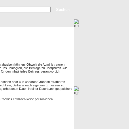
Erweiterte Suche
Top Bilder
Neue Bilder
 abgeben können. Obwohl die Administratoren
 uns unmöglich, alle Beiträge zu überprüfen. Alle
ür den Inhalt jedes Beitrags verantwortlich
rlichenden oder aus anderen Gründen strafbaren
 Recht ein, Beiträge nach eigenem Ermessen zu
ng erhobenen Daten in einer Datenbank gespeichert
Cookies enthalten keine persönlichen