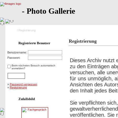
- Photo Gallerie
Home
/ Registrierung
Registrierung
Registrierte Benutzer
Nutzungsbedingungen:
Benutzername:
Passwort:
Dieses Archiv nutz
zu den Einträgen ab
Beim nächsten Besuch automatisch
anmelden?
versuchen, alle une
für uns unmöglich, a
Ansichten des Autor
»
Password vergessen
»
Registrierung
den Inhalt jedes Bei
Zufallsbild
Sie verpflichten sic
gewaltverherrlichen
veröffentlichen. Sie