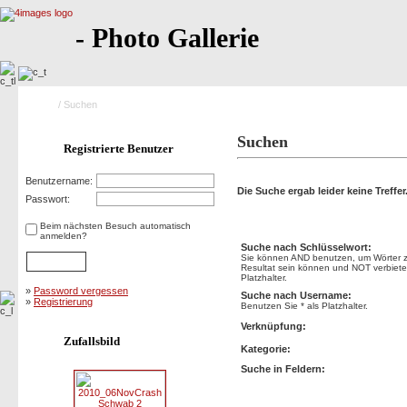
- Photo Gallerie
Home
/ Suchen
Suchen
Registrierte Benutzer
Benutzername:
Die Suche ergab leider keine Treffer
Passwort:
Suchen
Beim nächsten Besuch automatisch
anmelden?
Suche nach Schlüsselwort:
Sie können AND benutzen, um Wörter zu
Resultat sein können und NOT verbietet
Platzhalter.
»
Password vergessen
Suche nach Username:
»
Registrierung
Benutzen Sie * als Platzhalter.
Verknüpfung:
Zufallsbild
Kategorie:
Suche in Feldern: