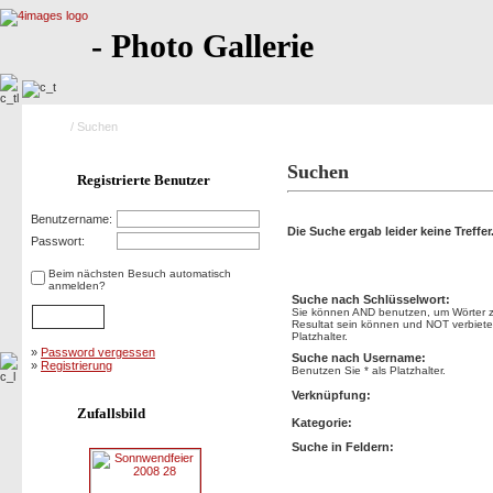
- Photo Gallerie
Home
/ Suchen
Suchen
Registrierte Benutzer
Benutzername:
Die Suche ergab leider keine Treffer
Passwort:
Suchen
Beim nächsten Besuch automatisch
anmelden?
Suche nach Schlüsselwort:
Sie können AND benutzen, um Wörter zu
Resultat sein können und NOT verbietet
Platzhalter.
»
Password vergessen
Suche nach Username:
»
Registrierung
Benutzen Sie * als Platzhalter.
Verknüpfung:
Zufallsbild
Kategorie:
Suche in Feldern: