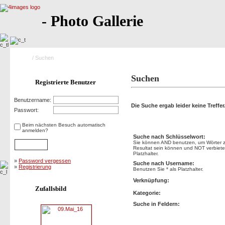
- Photo Gallerie
Home
/ Suchen
Suchen
Registrierte Benutzer
Benutzername:
Die Suche ergab leider keine Treffer
Passwort:
Suchen
Beim nächsten Besuch automatisch
anmelden?
Suche nach Schlüsselwort:
Sie können AND benutzen, um Wörter zu
Resultat sein können und NOT verbietet
Platzhalter.
»
Password vergessen
Suche nach Username:
»
Registrierung
Benutzen Sie * als Platzhalter.
Verknüpfung:
Zufallsbild
Kategorie:
Suche in Feldern: