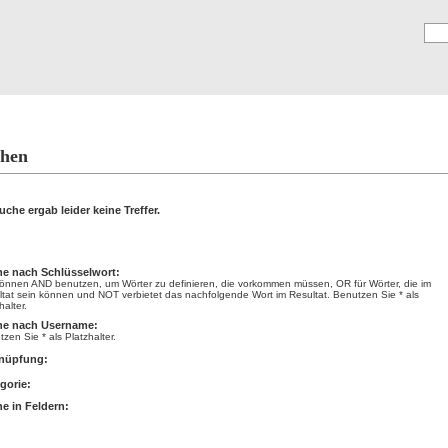
Registrierung
E
hen
uche ergab leider keine Treffer.
hen
e nach Schlüsselwort:
können AND benutzen, um Wörter zu definieren, die vorkommen müssen, OR für Wörter, die im
ltat sein können und NOT verbietet das nachfolgende Wort im Resultat. Benutzen Sie * als
halter.
he nach Username:
zen Sie * als Platzhalter.
nüpfung:
gorie:
e in Feldern: