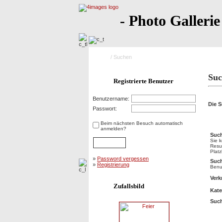
- Photo Gallerie
Home
/ Suchen
Suc
Registrierte Benutzer
Benutzername:
Die S
Passwort:
Suc
Beim nächsten Besuch automatisch
anmelden?
Such
Sie 
Resu
Platz
»
Password vergessen
Suc
»
Registrierung
Benut
Verk
Zufallsbild
Kate
Such