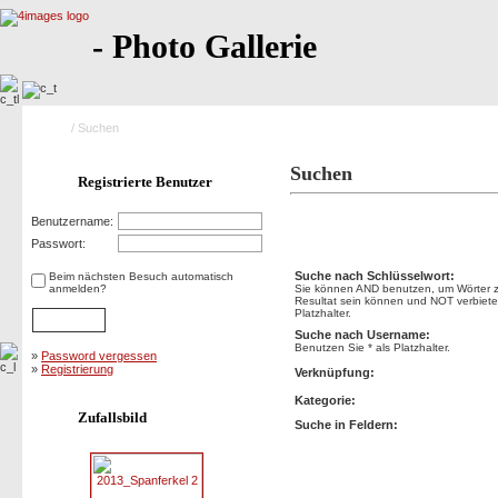
- Photo Gallerie
Home
/ Suchen
Suchen
Registrierte Benutzer
Benutzername:
Suchen
Passwort:
Suche nach Schlüsselwort:
Beim nächsten Besuch automatisch
anmelden?
Sie können AND benutzen, um Wörter zu
Resultat sein können und NOT verbietet
Platzhalter.
Suche nach Username:
Benutzen Sie * als Platzhalter.
»
Password vergessen
»
Registrierung
Verknüpfung:
Kategorie:
Zufallsbild
Suche in Feldern: