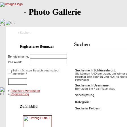
- Photo Gallerie
Home
/ Suchen
Suchen
Registrierte Benutzer
Benutzername:
Suchen
Passwort:
Suche nach Schlüsselwort:
Beim nächsten Besuch automatisch
anmelden?
Sie können AND benutzen, um Wörter zu
Resultat sein können und NOT verbietet
Platzhalter.
Suche nach Username:
Benutzen Sie * als Platzhalter.
»
Password vergessen
»
Registrierung
Verknüpfung:
Kategorie:
Zufallsbild
Suche in Feldern: