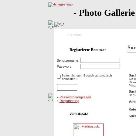
- Photo Gallerie
Home
/ Suchen
Suc
Registrierte Benutzer
Benutzername:
Suc
Passwort:
Such
Beim nächsten Besuch automatisch
anmelden?
Sie 
Resu
Platz
Suc
Benut
»
Password vergessen
»
Registrierung
Verk
Kate
Zufallsbild
Such