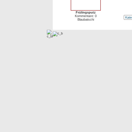
Frülingsputz
Kommentare: 0
Blaubatschi