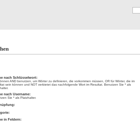
Registrierung
E
hen
hen
e nach Schlüsselwort:
können AND benutzen, um Wörter zu definieren, die vorkommen müssen, OR für Wörter, die im
ltat sein können und NOT verbietet das nachfolgende Wort im Resultat. Benutzen Sie * als
halter.
he nach Username:
zen Sie * als Platzhalter.
nüpfung:
gorie:
e in Feldern: