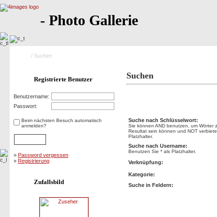
- Photo Gallerie
Home
/ Suchen
Suchen
Registrierte Benutzer
Benutzername:
Suchen
Passwort:
Suche nach Schlüsselwort:
Beim nächsten Besuch automatisch
anmelden?
Sie können AND benutzen, um Wörter zu
Resultat sein können und NOT verbietet
Platzhalter.
Suche nach Username:
Benutzen Sie * als Platzhalter.
»
Password vergessen
»
Registrierung
Verknüpfung:
Kategorie:
Zufallsbild
Suche in Feldern: