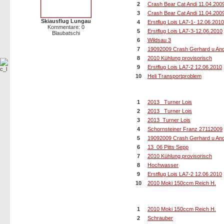
2
Crash Bear Cat Andi 11.04.200
3
Crash Bear Cat Andi 11.04.200
Skiausflug Lungau
4
Erstflug Lois LA7-1- 12.06.2010
Kommentare: 0
5
Erstflug Lois LA7-3-12.06.2010
Blaubatschi
6
Wildsau 3
7
19092009 Crash Gerhard u And
8
2010 Kühlung provisorisch
9
Erstflug Lois LA7-2 12.06.2010
10
Heli Transportproblem
Die 10 Bilder mit den meisten Hi
1
2013_ Turner Lois
2
2013_ Turner Lois
3
2013_Turner Lois
4
Schornsteiner Franz 27112009
5
19092009 Crash Gerhard u And
6
13_06 Pitts Sepp
7
2010 Kühlung provisorisch
8
Hochwasser
9
Erstflug Lois LA7-2 12.06.2010
10
2010 Moki 150ccm Reich H.
10 Bilder mit den meisten Down
1
2010 Moki 150ccm Reich H.
2
Schrauber