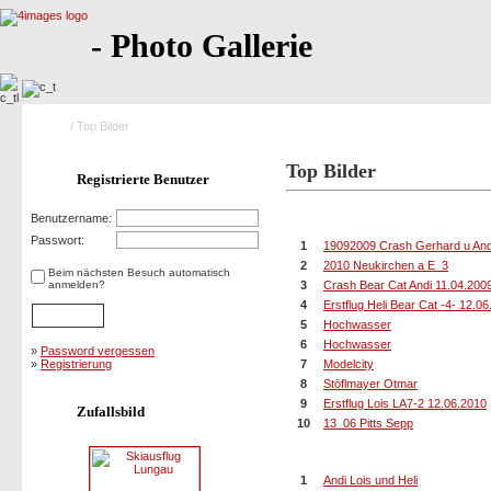
- Photo Gallerie
Home
/ Top Bilder
Top Bilder
Registrierte Benutzer
10 Bilder mit der höchsten Bew
Benutzername:
Passwort:
1
19092009 Crash Gerhard u And
2
2010 Neukirchen a E_3
Beim nächsten Besuch automatisch
anmelden?
3
Crash Bear Cat Andi 11.04.200
4
Erstflug Heli Bear Cat -4- 12.0
5
Hochwasser
6
Hochwasser
»
Password vergessen
»
Registrierung
7
Modelcity
8
Stöflmayer Otmar
9
Erstflug Lois LA7-2 12.06.2010
Zufallsbild
10
13_06 Pitts Sepp
10 Bilder mit den meisten Bewe
1
Andi Lois und Heli