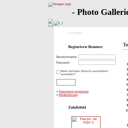
- Photo Galleri
Home
/ Top Bilder
To
Registrierte Benutzer
10
Benutzername:
Passwort:
Beim nächsten Besuch automatisch
anmelden?
»
Password vergessen
»
Registrierung
Zufallsbild
1
10