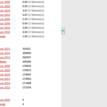
son 2009
2.00
(3 Stimme(n))
son 2009
5.00
(3 Stimme(n))
son 2010
3.67
(3 Stimme(n))
son 2010
3.67
(3 Stimme(n))
son 2009
2.33
(3 Stimme(n))
son 2009
5.00
(2 Stimme(n))
son 2010
3.00
(2 Stimme(n))
son 2010
4.50
(2 Stimme(n))
pala
1.50
(2 Stimme(n))
son 2013
334111
son 2013
326804
son 2013
262637
glieder
205284
son 2009
178930
son 2009
175872
son 2010
174097
son 2013
173554
son 2010
173368
son 2010
172104
son 2010
4
pala
4