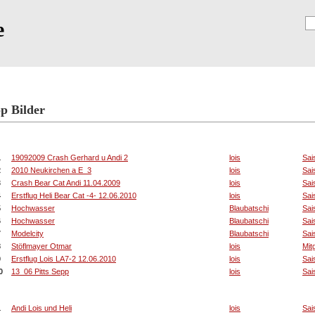
e
Registrierung
p Bilder
 Bilder mit der höchsten Bewertung
1
19092009 Crash Gerhard u Andi 2
lois
Sai
2
2010 Neukirchen a E_3
lois
Sai
3
Crash Bear Cat Andi 11.04.2009
lois
Sai
4
Erstflug Heli Bear Cat -4- 12.06.2010
lois
Sai
5
Hochwasser
Blaubatschi
Sai
6
Hochwasser
Blaubatschi
Sai
7
Modelcity
Blaubatschi
Sai
8
Stöflmayer Otmar
lois
Mit
9
Erstflug Lois LA7-2 12.06.2010
lois
Sai
0
13_06 Pitts Sepp
lois
Sai
 Bilder mit den meisten Bewertungen
1
Andi Lois und Heli
lois
Sai