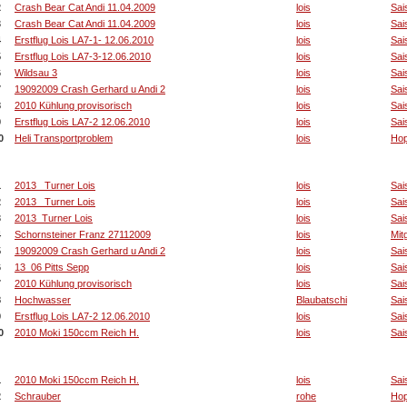
2
Crash Bear Cat Andi 11.04.2009
lois
Sai
3
Crash Bear Cat Andi 11.04.2009
lois
Sai
4
Erstflug Lois LA7-1- 12.06.2010
lois
Sai
5
Erstflug Lois LA7-3-12.06.2010
lois
Sai
6
Wildsau 3
lois
Sai
7
19092009 Crash Gerhard u Andi 2
lois
Sai
8
2010 Kühlung provisorisch
lois
Sai
9
Erstflug Lois LA7-2 12.06.2010
lois
Sai
0
Heli Transportproblem
lois
Hop
e 10 Bilder mit den meisten Hits
1
2013_ Turner Lois
lois
Sai
2
2013_ Turner Lois
lois
Sai
3
2013_Turner Lois
lois
Sai
4
Schornsteiner Franz 27112009
lois
Mit
5
19092009 Crash Gerhard u Andi 2
lois
Sai
6
13_06 Pitts Sepp
lois
Sai
7
2010 Kühlung provisorisch
lois
Sai
8
Hochwasser
Blaubatschi
Sai
9
Erstflug Lois LA7-2 12.06.2010
lois
Sai
0
2010 Moki 150ccm Reich H.
lois
Sai
 Bilder mit den meisten Downloads
1
2010 Moki 150ccm Reich H.
lois
Sai
2
Schrauber
rohe
Hop