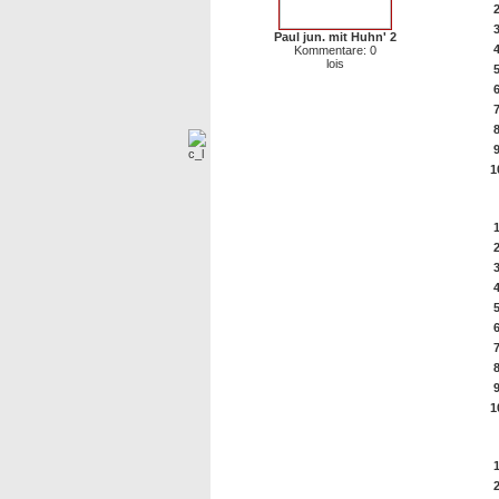
Paul jun. mit Huhn' 2
Kommentare: 0
lois
1
Di
1
10