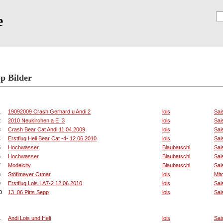
e
Registrierung
p Bilder
 Bilder mit der höchsten Bewertung
1
19092009 Crash Gerhard u Andi 2
lois
Sai
2
2010 Neukirchen a E_3
lois
Sai
3
Crash Bear Cat Andi 11.04.2009
lois
Sai
4
Erstflug Heli Bear Cat -4- 12.06.2010
lois
Sai
5
Hochwasser
Blaubatschi
Sai
6
Hochwasser
Blaubatschi
Sai
7
Modelcity
Blaubatschi
Sai
8
Stöflmayer Otmar
lois
Mit
9
Erstflug Lois LA7-2 12.06.2010
lois
Sai
0
13_06 Pitts Sepp
lois
Sai
 Bilder mit den meisten Bewertungen
1
Andi Lois und Heli
lois
Sai