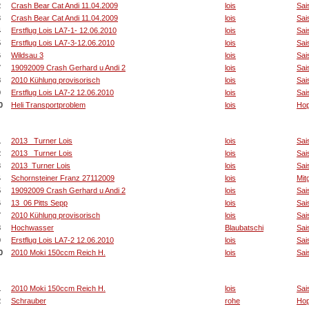
2
Crash Bear Cat Andi 11.04.2009
lois
Sai
3
Crash Bear Cat Andi 11.04.2009
lois
Sai
4
Erstflug Lois LA7-1- 12.06.2010
lois
Sai
5
Erstflug Lois LA7-3-12.06.2010
lois
Sai
6
Wildsau 3
lois
Sai
7
19092009 Crash Gerhard u Andi 2
lois
Sai
8
2010 Kühlung provisorisch
lois
Sai
9
Erstflug Lois LA7-2 12.06.2010
lois
Sai
0
Heli Transportproblem
lois
Hop
e 10 Bilder mit den meisten Hits
1
2013_ Turner Lois
lois
Sai
2
2013_ Turner Lois
lois
Sai
3
2013_Turner Lois
lois
Sai
4
Schornsteiner Franz 27112009
lois
Mit
5
19092009 Crash Gerhard u Andi 2
lois
Sai
6
13_06 Pitts Sepp
lois
Sai
7
2010 Kühlung provisorisch
lois
Sai
8
Hochwasser
Blaubatschi
Sai
9
Erstflug Lois LA7-2 12.06.2010
lois
Sai
0
2010 Moki 150ccm Reich H.
lois
Sai
 Bilder mit den meisten Downloads
1
2010 Moki 150ccm Reich H.
lois
Sai
2
Schrauber
rohe
Hop