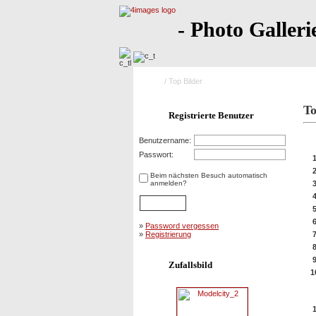
- Photo Galleri
Home
/ Top Bilder
To
Registrierte Benutzer
10
Benutzername:
Passwort:
Beim nächsten Besuch automatisch
anmelden?
»
Password vergessen
»
Registrierung
Zufallsbild
1
10