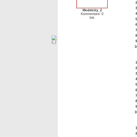
Modelcity_2
Kommentare: 0
lois
1
Di
1
10