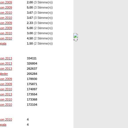
son 2009
2.00
(3 Stimme(n))
son 2009
5.00
(3 Stimme(n))
son 2010
3.67
(3 Stimme(n))
son 2010
3.67
(3 Stimme(n))
son 2009
2.33
(3 Stimme(n))
son 2009
5.00
(2 Stimme(n))
son 2010
3.00
(2 Stimme(n))
son 2010
4.50
(2 Stimme(n))
pala
1.50
(2 Stimme(n))
son 2013
334111
son 2013
326804
son 2013
262637
glieder
205284
son 2009
178930
son 2009
175871
son 2010
174097
son 2013
173554
son 2010
173368
son 2010
172104
son 2010
4
pala
4