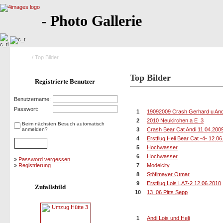
- Photo Gallerie
Home
/ Top Bilder
Top Bilder
Registrierte Benutzer
10 Bilder mit der höchsten Bew
Benutzername:
Passwort:
1
19092009 Crash Gerhard u And
2
2010 Neukirchen a E_3
Beim nächsten Besuch automatisch
anmelden?
3
Crash Bear Cat Andi 11.04.200
4
Erstflug Heli Bear Cat -4- 12.0
5
Hochwasser
6
Hochwasser
»
Password vergessen
»
Registrierung
7
Modelcity
8
Stöflmayer Otmar
9
Erstflug Lois LA7-2 12.06.2010
Zufallsbild
10
13_06 Pitts Sepp
10 Bilder mit den meisten Bewe
1
Andi Lois und Heli