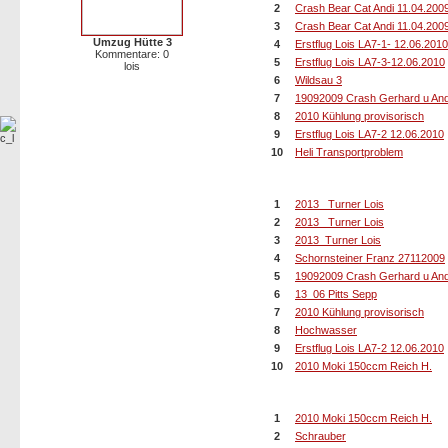
2
Crash Bear Cat Andi 11.04.200
3
Crash Bear Cat Andi 11.04.200
Umzug Hütte 3
4
Erstflug Lois LA7-1- 12.06.2010
Kommentare: 0
5
Erstflug Lois LA7-3-12.06.2010
lois
6
Wildsau 3
7
19092009 Crash Gerhard u And
8
2010 Kühlung provisorisch
9
Erstflug Lois LA7-2 12.06.2010
10
Heli Transportproblem
Die 10 Bilder mit den meisten Hi
1
2013_ Turner Lois
2
2013_ Turner Lois
3
2013_Turner Lois
4
Schornsteiner Franz 27112009
5
19092009 Crash Gerhard u And
6
13_06 Pitts Sepp
7
2010 Kühlung provisorisch
8
Hochwasser
9
Erstflug Lois LA7-2 12.06.2010
10
2010 Moki 150ccm Reich H.
10 Bilder mit den meisten Down
1
2010 Moki 150ccm Reich H.
2
Schrauber