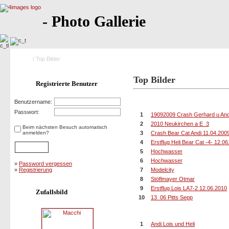
- Photo Gallerie
Home
/ Top Bilder
Top Bilder
Registrierte Benutzer
10 Bilder mit der höchsten Bew
Benutzername:
Passwort:
1
19092009 Crash Gerhard u And
2
2010 Neukirchen a E_3
Beim nächsten Besuch automatisch
anmelden?
3
Crash Bear Cat Andi 11.04.200
4
Erstflug Heli Bear Cat -4- 12.0
5
Hochwasser
6
Hochwasser
»
Password vergessen
»
Registrierung
7
Modelcity
8
Stöflmayer Otmar
9
Erstflug Lois LA7-2 12.06.2010
Zufallsbild
10
13_06 Pitts Sepp
10 Bilder mit den meisten Bewe
1
Andi Lois und Heli