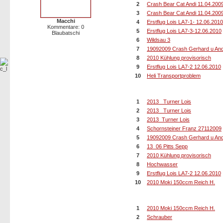
2
Crash Bear Cat Andi 11.04.200
3
Crash Bear Cat Andi 11.04.200
Macchi
4
Erstflug Lois LA7-1- 12.06.2010
Kommentare: 0
5
Erstflug Lois LA7-3-12.06.2010
Blaubatschi
6
Wildsau 3
7
19092009 Crash Gerhard u And
8
2010 Kühlung provisorisch
9
Erstflug Lois LA7-2 12.06.2010
10
Heli Transportproblem
Die 10 Bilder mit den meisten Hi
1
2013_ Turner Lois
2
2013_ Turner Lois
3
2013_Turner Lois
4
Schornsteiner Franz 27112009
5
19092009 Crash Gerhard u And
6
13_06 Pitts Sepp
7
2010 Kühlung provisorisch
8
Hochwasser
9
Erstflug Lois LA7-2 12.06.2010
10
2010 Moki 150ccm Reich H.
10 Bilder mit den meisten Down
1
2010 Moki 150ccm Reich H.
2
Schrauber